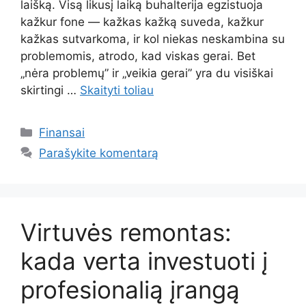
laišką. Visą likusį laiką buhalterija egzistuoja
kažkur fone — kažkas kažką suveda, kažkur
kažkas sutvarkoma, ir kol niekas neskambina su
problemomis, atrodo, kad viskas gerai. Bet
„nėra problemų” ir „veikia gerai” yra du visiškai
skirtingi …
Skaityti toliau
Kategorijos
Finansai
Parašykite komentarą
Virtuvės remontas:
kada verta investuoti į
profesionalią įrangą