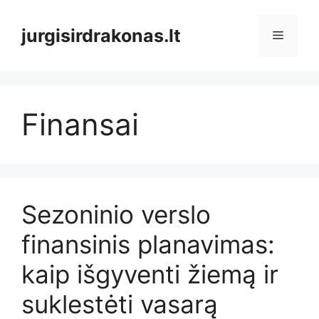
Pereiti
prie
jurgisirdrakonas.lt
Meniu
turinio
Finansai
Sezoninio verslo
finansinis planavimas:
kaip išgyventi žiemą ir
suklestėti vasarą