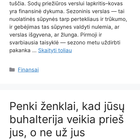
tuščia. Sodų priežiūros verslui lapkritis–kovas
yra finansinė dykuma. Sezoninis verslas — tai
nuolatinės sūpynės tarp pertekliaus ir trūkumo,
ir gebėjimas tas sūpynes valdyti nulemia, ar
verslas išgyvena, ar žlunga. Pirmoji ir
svarbiausia taisyklė — sezono metu uždirbti
pakanka …
Skaityti toliau
Kategorijos
Finansai
Penki ženklai, kad jūsų
buhalterija veikia prieš
jus, o ne už jus