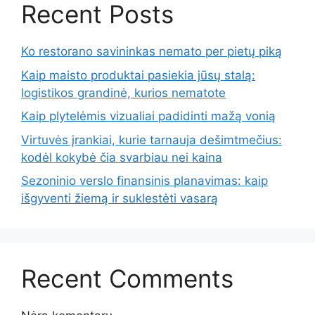
Recent Posts
Ko restorano savininkas nemato per pietų piką
Kaip maisto produktai pasiekia jūsų stalą:
logistikos grandinė, kurios nematote
Kaip plytelėmis vizualiai padidinti mažą vonią
Virtuvės įrankiai, kurie tarnauja dešimtmečius:
kodėl kokybė čia svarbiau nei kaina
Sezoninio verslo finansinis planavimas: kaip
išgyventi žiemą ir suklestėti vasarą
Recent Comments