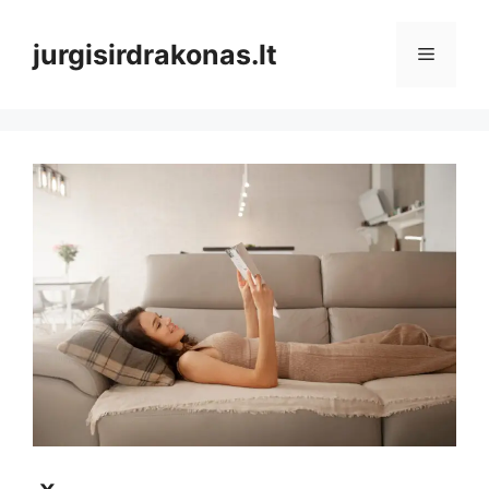
Pereiti
prie
jurgisirdrakonas.lt
Meniu
turinio