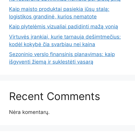
Kaip maisto produktai pasiekia jūsų stalą:
logistikos grandinė, kurios nematote
Kaip plytelėmis vizualiai padidinti mažą vonią
Virtuvės įrankiai, kurie tarnauja dešimtmečius:
kodėl kokybė čia svarbiau nei kaina
Sezoninio verslo finansinis planavimas: kaip
išgyventi žiemą ir suklestėti vasarą
Recent Comments
Nėra komentarų.