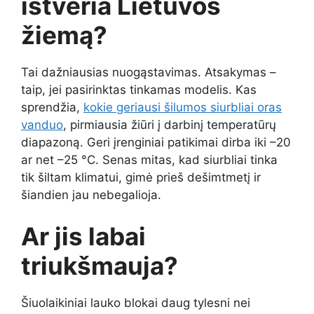
ištveria Lietuvos
žiemą?
Tai dažniausias nuogąstavimas. Atsakymas –
taip, jei pasirinktas tinkamas modelis. Kas
sprendžia,
kokie geriausi šilumos siurbliai oras
vanduo
, pirmiausia žiūri į darbinį temperatūrų
diapazoną. Geri įrenginiai patikimai dirba iki –20
ar net –25 °C. Senas mitas, kad siurbliai tinka
tik šiltam klimatui, gimė prieš dešimtmetį ir
šiandien jau nebegalioja.
Ar jis labai
triukšmauja?
Šiuolaikiniai lauko blokai daug tylesni nei