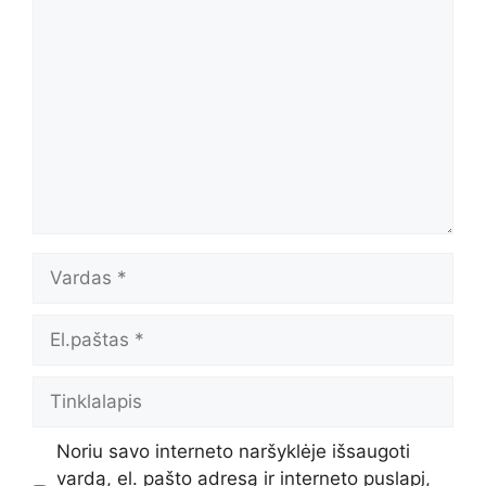
Komentaras
Vardas
El.paštas
Tinklalapis
Noriu savo interneto naršyklėje išsaugoti
vardą, el. pašto adresą ir interneto puslapį,