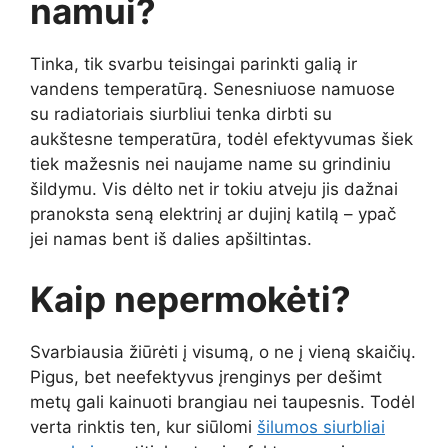
namui?
Tinka, tik svarbu teisingai parinkti galią ir
vandens temperatūrą. Senesniuose namuose
su radiatoriais siurbliui tenka dirbti su
aukštesne temperatūra, todėl efektyvumas šiek
tiek mažesnis nei naujame name su grindiniu
šildymu. Vis dėlto net ir tokiu atveju jis dažnai
pranoksta seną elektrinį ar dujinį katilą – ypač
jei namas bent iš dalies apšiltintas.
Kaip nepermokėti?
Svarbiausia žiūrėti į visumą, o ne į vieną skaičių.
Pigus, bet neefektyvus įrenginys per dešimt
metų gali kainuoti brangiau nei taupesnis. Todėl
verta rinktis ten, kur siūlomi
šilumos siurbliai