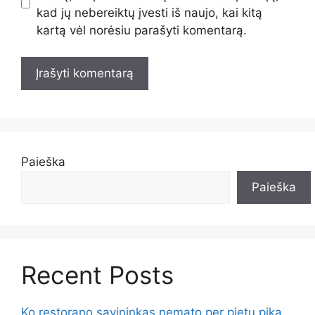
kad jų nebereiktų įvesti iš naujo, kai kitą
kartą vėl norėsiu parašyti komentarą.
Paieška
Paieška
Recent Posts
Ko restorano savininkas nemato per pietų piką