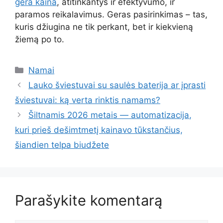
gera kaina
, atitinkantys ir efektyvumo, ir
paramos reikalavimus. Geras pasirinkimas – tas,
kuris džiugina ne tik perkant, bet ir kiekvieną
žiemą po to.
Kategorijos
Namai
Lauko šviestuvai su saulės baterija ar įprasti
šviestuvai: ką verta rinktis namams?
Šiltnamis 2026 metais — automatizacija,
kuri prieš dešimtmetį kainavo tūkstančius,
šiandien telpa biudžete
Parašykite komentarą