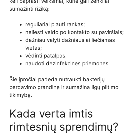
keli paprasti veiksmai, kurie gali ženkliai
sumažinti riziką:
reguliariai plauti rankas;
neliesti veido po kontakto su paviršiais;
dažniau valyti dažniausiai liečiamas
vietas;
vėdinti patalpas;
naudoti dezinfekcines priemones.
Šie įpročiai padeda nutraukti bakterijų
perdavimo grandinę ir sumažina ligų plitimo
tikimybę.
Kada verta imtis
rimtesnių sprendimų?