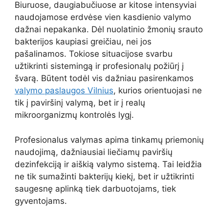
Biuruose, daugiabučiuose ar kitose intensyviai
naudojamose erdvėse vien kasdienio valymo
dažnai nepakanka. Dėl nuolatinio žmonių srauto
bakterijos kaupiasi greičiau, nei jos
pašalinamos. Tokiose situacijose svarbu
užtikrinti sistemingą ir profesionalų požiūrį į
švarą. Būtent todėl vis dažniau pasirenkamos
valymo paslaugos Vilnius
, kurios orientuojasi ne
tik į paviršinį valymą, bet ir į realų
mikroorganizmų kontrolės lygį.
Profesionalus valymas apima tinkamų priemonių
naudojimą, dažniausiai liečiamų paviršių
dezinfekciją ir aiškią valymo sistemą. Tai leidžia
ne tik sumažinti bakterijų kiekį, bet ir užtikrinti
saugesnę aplinką tiek darbuotojams, tiek
gyventojams.