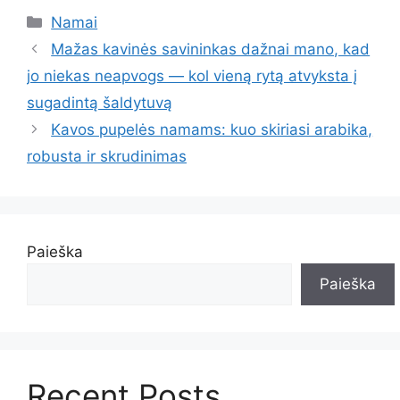
Kategorijos
Namai
Mažas kavinės savininkas dažnai mano, kad
jo niekas neapvogs — kol vieną rytą atvyksta į
sugadintą šaldytuvą
Kavos pupelės namams: kuo skiriasi arabika,
robusta ir skrudinimas
Paieška
Paieška
Recent Posts