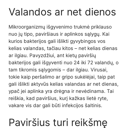
Valandos ar net dienos
Mikroorganizmų išgyvenimo trukmė priklauso
nuo jų tipo, paviršiaus ir aplinkos sąlygų. Kai
kurios bakterijos gali išlikti gyvybingos vos
kelias valandas, tačiau kitos – net kelias dienas
ar ilgiau. Pavyzdžiui, ant kietų paviršių
bakterijos gali išgyventi nuo 24 iki 72 valandų, o
tam tikromis sąlygomis – dar ilgiau. Virusai,
tokie kaip peršalimo ar gripo sukėlėjai, taip pat
gali išlikti aktyvūs kelias valandas ar net dienas,
ypač jei aplinka yra drėgna ir nevėdinama. Tai
reiškia, kad paviršius, kurį kažkas lietė ryte,
vakare vis dar gali būti infekcijos šaltinis.
Paviršius turi reikšmę