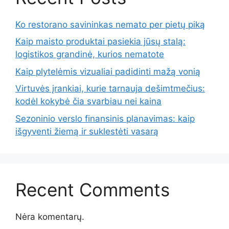
Ko restorano savininkas nemato per pietų piką
Kaip maisto produktai pasiekia jūsų stalą:
logistikos grandinė, kurios nematote
Kaip plytelėmis vizualiai padidinti mažą vonią
Virtuvės įrankiai, kurie tarnauja dešimtmečius:
kodėl kokybė čia svarbiau nei kaina
Sezoninio verslo finansinis planavimas: kaip
išgyventi žiemą ir suklestėti vasarą
Recent Comments
Nėra komentarų.