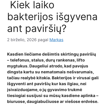
Kiek laiko
bakterijos išgyvena
ant paviršių?
2 birželio, 2026
pagal
Markas
Kasdien liečiame dešimtis skirtingų paviršių
– telefonus, stalus, durų rankenas, lifto
mygtukus. Daugeliui atrodo, kad pavojus
dingsta kartu su nematomais nešvarumais,
tačiau realybė kitokia. Bakterijos ir virusai gali
išgyventi ant paviršių kur kas ilgiau, nei
įsivaizduojame, o jų gyvavimo trukmė
tiesiogiai susijusi su mūsų kasdiene aplinka –
biuruose, daugiabučiuose ar viešose erdvėse.