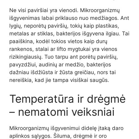
Ne visi paviršiai yra vienodi. Mikroorganizmų
išgyvenimas labai priklauso nuo medžiagos. Ant
lygių, neporėtų paviršių, tokių kaip plastikas,
metalas ar stiklas, bakterijos išgyvena ilgiau. Tai
paaiškina, kodėl tokios vietos kaip durų
rankenos, stalai ar lifto mygtukai yra vienos
rizikingiausių. Tuo tarpu ant porėtų paviršių,
pavyzdžiui, audinių ar medžio, bakterijos
dažniau išdžiūsta ir žūsta greičiau, nors tai
nereiškia, kad jie tampa visiškai saugūs.
Temperatūra ir drėgmė
– nematomi veiksniai
Mikroorganizmų išgyvenimui didelę įtaką daro
aplinkos sąlygos. Šiluma, drėgmė ir oro