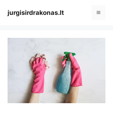
Pereiti
prie
jurgisirdrakonas.lt
Meniu
turinio